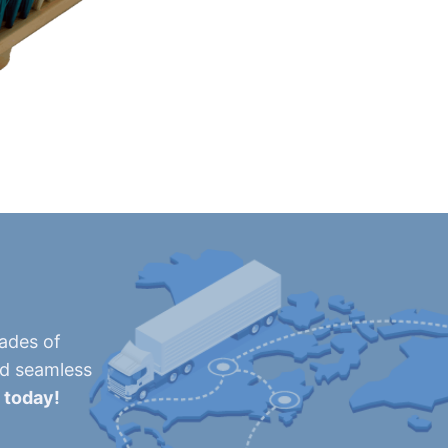
cades of
nd seamless
 today!