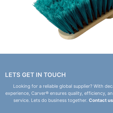
LETS GET IN TOUCH
Looking for a reliable global supplier? With de
experience, Carver® ensures quality, efficiency, a
service. Lets do business together.
Contact us